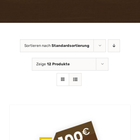
Attraktionen
FAQ
Gastronomie
Sortieren nach
Standardsortierung
Zeige
12 Produkte
Gutscheinshop
Online
News
Kontakt & Anfahrt