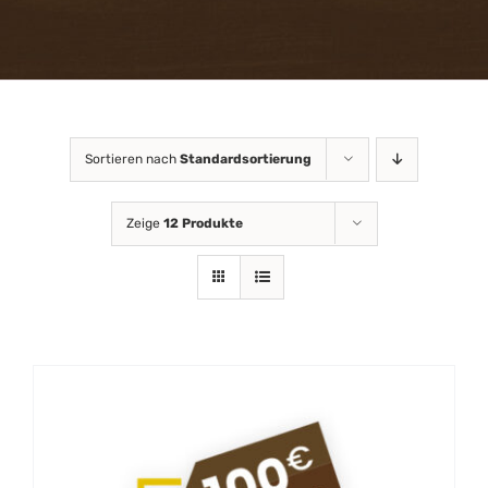
Attraktionen
FAQ
Gastronomie
Sortieren nach
Standardsortierung
Zeige
12 Produkte
Gutscheinshop
Online
News
Kontakt & Anfahrt