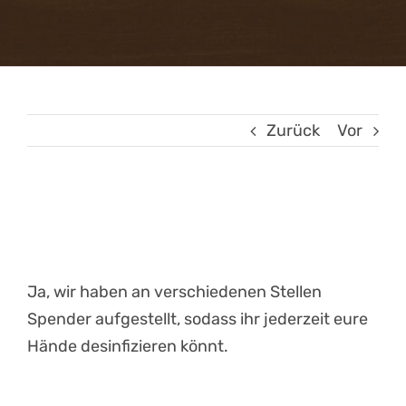
Attraktionen
FAQ
Zurück
Vor
Gastronomie
Gutscheinshop
Online
Gibt es
Desinfektionsmittel?
News
Ja, wir haben an verschiedenen Stellen
Kontakt & Anfahrt
Spender aufgestellt, sodass ihr jederzeit eure
Hände desinfizieren könnt.