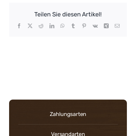
Teilen Sie diesen Artikel!
Facebook
X
Reddit
LinkedIn
WhatsApp
Tumblr
Pinterest
Vk
Xing
E-
Mail
Zahlungsarten
Versandarten