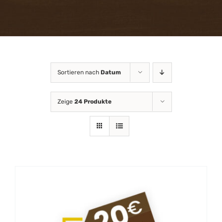
Attraktionen
FAQ
Gastronomie
Sortieren nach
Datum
Zeige
24 Produkte
Gutscheinshop
Online
News
Kontakt & Anfahrt